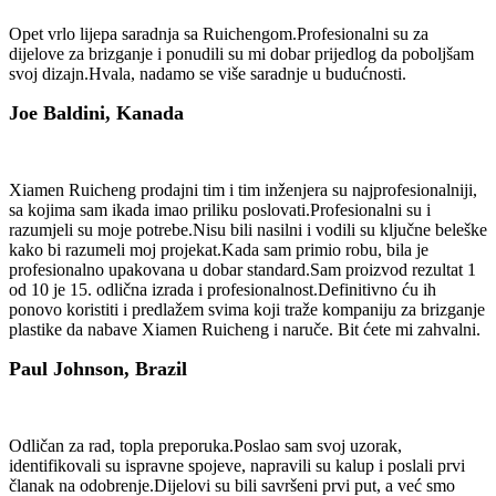
Opet vrlo lijepa saradnja sa Ruichengom.Profesionalni su za
dijelove za brizganje i ponudili su mi dobar prijedlog da poboljšam
svoj dizajn.Hvala, nadamo se više saradnje u budućnosti.
Joe Baldini, Kanada
Xiamen Ruicheng prodajni tim i tim inženjera su najprofesionalniji,
sa kojima sam ikada imao priliku poslovati.Profesionalni su i
razumjeli su moje potrebe.Nisu bili nasilni i vodili su ključne beleške
kako bi razumeli moj projekat.Kada sam primio robu, bila je
profesionalno upakovana u dobar standard.Sam proizvod rezultat 1
od 10 je 15. odlična izrada i profesionalnost.Definitivno ću ih
ponovo koristiti i predlažem svima koji traže kompaniju za brizganje
plastike da nabave Xiamen Ruicheng i naruče. Bit ćete mi zahvalni.
Paul Johnson, Brazil
Odličan za rad, topla preporuka.Poslao sam svoj uzorak,
identifikovali su ispravne spojeve, napravili su kalup i poslali prvi
članak na odobrenje.Dijelovi su bili savršeni prvi put, a već smo