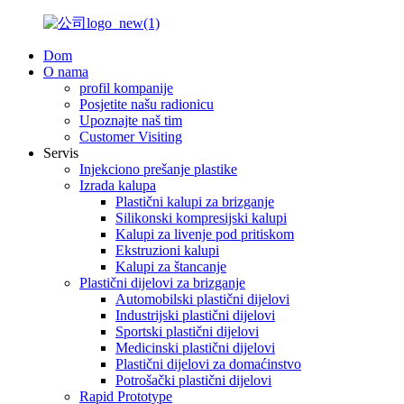
Dom
O nama
profil kompanije
Posjetite našu radionicu
Upoznajte naš tim
Customer Visiting
Servis
Injekciono prešanje plastike
Izrada kalupa
Plastični kalupi za brizganje
Silikonski kompresijski kalupi
Kalupi za livenje pod pritiskom
Ekstruzioni kalupi
Kalupi za štancanje
Plastični dijelovi za brizganje
Automobilski plastični dijelovi
Industrijski plastični dijelovi
Sportski plastični dijelovi
Medicinski plastični dijelovi
Plastični dijelovi za domaćinstvo
Potrošački plastični dijelovi
Rapid Prototype