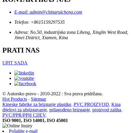
E-mail: admin@chinaruicheng.com
Telefon: +8615159297535
Adresa: No.50, industrijska zona Liheng, Xinglin West Road,
Jimei District, Xiamen, Kina
PRATI NAS
UPIT SADA
© Autorsko pravo - 2010-2022 : Sva prava pridržana.
Hot Products
-
Sitemap
Kineske fabrike za brizganje plastike
,
PVC PROIZVOD
,
Kina
dijelovi za ubrizgavanje
,
prilagođeno brizganje
,
proizvod zaliha
,
PVC/PPR/PPH CIJEV
,
ISO 9001, ISO 14001, ISO 45001
Pošaljite e-mail