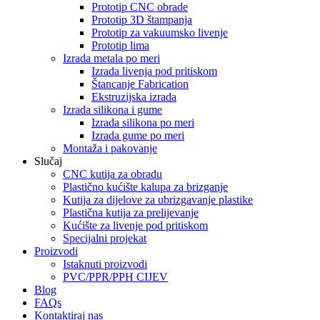
Prototip CNC obrade
Prototip 3D štampanja
Prototip za vakuumsko livenje
Prototip lima
Izrada metala po meri
Izrada livenja pod pritiskom
Štancanje Fabrication
Ekstruzijska izrada
Izrada silikona i gume
Izrada silikona po meri
Izrada gume po meri
Montaža i pakovanje
Slučaj
CNC kutija za obradu
Plastično kućište kalupa za brizganje
Kutija za dijelove za ubrizgavanje plastike
Plastična kutija za prelijevanje
Kućište za livenje pod pritiskom
Specijalni projekat
Proizvodi
Istaknuti proizvodi
PVC/PPR/PPH CIJEV
Blog
FAQs
Kontaktiraj nas