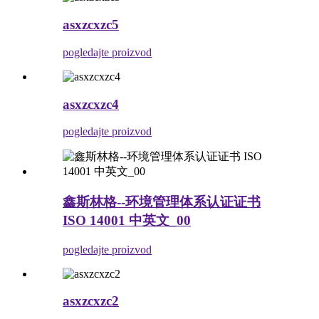
asxzcxzc5
pogledajte proizvod
asxzcxzc4
pogledajte proizvod
鑫斯林格--环境管理体系认证证书
ISO 14001 中英文_00
pogledajte proizvod
asxzcxzc2