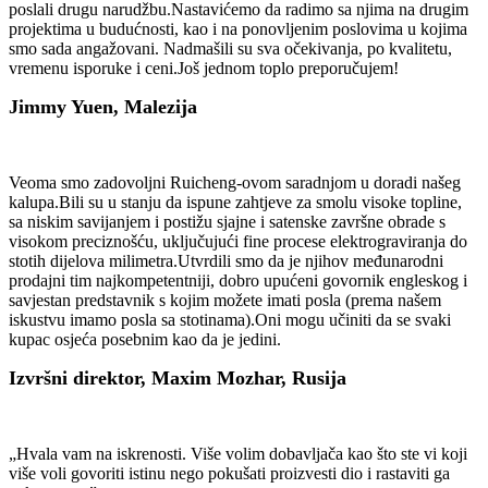
poslali drugu narudžbu.Nastavićemo da radimo sa njima na drugim
projektima u budućnosti, kao i na ponovljenim poslovima u kojima
smo sada angažovani. Nadmašili su sva očekivanja, po kvalitetu,
vremenu isporuke i ceni.Još jednom toplo preporučujem!
Jimmy Yuen, Malezija
Veoma smo zadovoljni Ruicheng-ovom saradnjom u doradi našeg
kalupa.Bili su u stanju da ispune zahtjeve za smolu visoke topline,
sa niskim savijanjem i postižu sjajne i satenske završne obrade s
visokom preciznošću, uključujući fine procese elektrograviranja do
stotih dijelova milimetra.Utvrdili smo da je njihov međunarodni
prodajni tim najkompetentniji, dobro upućeni govornik engleskog i
savjestan predstavnik s kojim možete imati posla (prema našem
iskustvu imamo posla sa stotinama).Oni mogu učiniti da se svaki
kupac osjeća posebnim kao da je jedini.
Izvršni direktor, Maxim Mozhar, Rusija
„Hvala vam na iskrenosti. Više volim dobavljača kao što ste vi koji
više voli govoriti istinu nego pokušati proizvesti dio i rastaviti ga