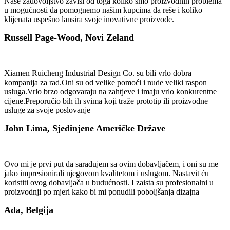
Naše zadovoljstvo zavisi od toga koliko smo proizvodnih problema
u mogućnosti da pomognemo našim kupcima da reše i koliko
klijenata uspešno lansira svoje inovativne proizvode.
Russell Page-Wood, Novi Zeland
Xiamen Ruicheng Industrial Design Co. su bili vrlo dobra
kompanija za rad.Oni su od velike pomoći i nude veliki raspon
usluga.Vrlo brzo odgovaraju na zahtjeve i imaju vrlo konkurentne
cijene.Preporučio bih ih svima koji traže prototip ili proizvodne
usluge za svoje poslovanje
John Lima, Sjedinjene Američke Države
Ovo mi je prvi put da sarađujem sa ovim dobavljačem, i oni su me
jako impresionirali njegovom kvalitetom i uslugom. Nastavit ću
koristiti ovog dobavljača u budućnosti. I zaista su profesionalni u
proizvodnji po mjeri kako bi mi ponudili poboljšanja dizajna
Ada, Belgija