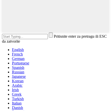
Pritisnite enter za pretragu ili ESC
da zatvorite
English
French
German
Portuguese
Spanish
Russian
Japanese
Korean
Arabic
Irish
Greek
Turkish
Italian
Danish