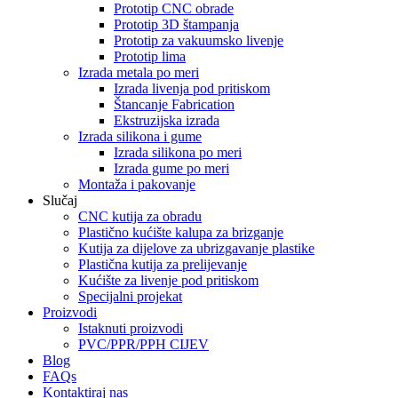
Prototip CNC obrade
Prototip 3D štampanja
Prototip za vakuumsko livenje
Prototip lima
Izrada metala po meri
Izrada livenja pod pritiskom
Štancanje Fabrication
Ekstruzijska izrada
Izrada silikona i gume
Izrada silikona po meri
Izrada gume po meri
Montaža i pakovanje
Slučaj
CNC kutija za obradu
Plastično kućište kalupa za brizganje
Kutija za dijelove za ubrizgavanje plastike
Plastična kutija za prelijevanje
Kućište za livenje pod pritiskom
Specijalni projekat
Proizvodi
Istaknuti proizvodi
PVC/PPR/PPH CIJEV
Blog
FAQs
Kontaktiraj nas