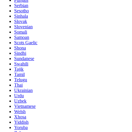
Punjabi
Serbian
Sesotho
Sinhala
Slovak
Slovenian
Somali
Samoan
Scots Gaelic
Shona
Sindhi
Sundanese
Swahili
Tajik
Tamil
Telugu
Thai
Ukrainian
Urdu
Uzbek
Vietnamese
Welsh
Xhosa
Yiddish
Yoruba