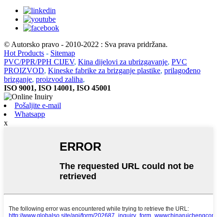
© Autorsko pravo - 2010-2022 : Sva prava pridržana.
Hot Products
-
Sitemap
PVC/PPR/PPH CIJEV
,
Kina dijelovi za ubrizgavanje
,
PVC
PROIZVOD
,
Kineske fabrike za brizganje plastike
,
prilagođeno
brizganje
,
proizvod zaliha
,
ISO 9001, ISO 14001, ISO 45001
Pošaljite e-mail
Whatsapp
x