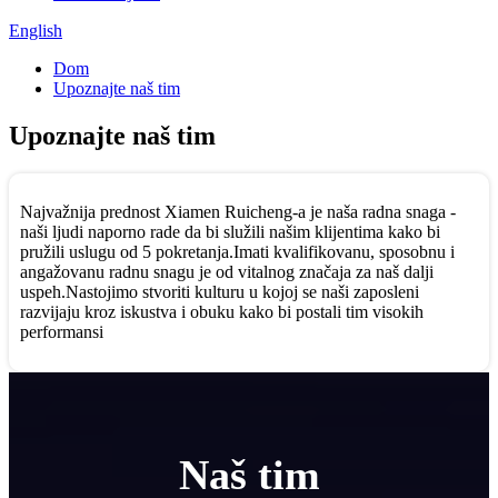
English
Dom
Upoznajte naš tim
Upoznajte naš tim
Najvažnija prednost Xiamen Ruicheng-a je naša radna snaga -
naši ljudi naporno rade da bi služili našim klijentima kako bi
pružili uslugu od 5 pokretanja.Imati kvalifikovanu, sposobnu i
angažovanu radnu snagu je od vitalnog značaja za naš dalji
uspeh.Nastojimo stvoriti kulturu u kojoj se naši zaposleni
razvijaju kroz iskustva i obuku kako bi postali tim visokih
performansi
Naš tim