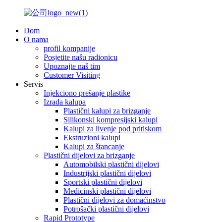
Dom
O nama
profil kompanije
Posjetite našu radionicu
Upoznajte naš tim
Customer Visiting
Servis
Injekciono prešanje plastike
Izrada kalupa
Plastični kalupi za brizganje
Silikonski kompresijski kalupi
Kalupi za livenje pod pritiskom
Ekstruzioni kalupi
Kalupi za štancanje
Plastični dijelovi za brizganje
Automobilski plastični dijelovi
Industrijski plastični dijelovi
Sportski plastični dijelovi
Medicinski plastični dijelovi
Plastični dijelovi za domaćinstvo
Potrošački plastični dijelovi
Rapid Prototype