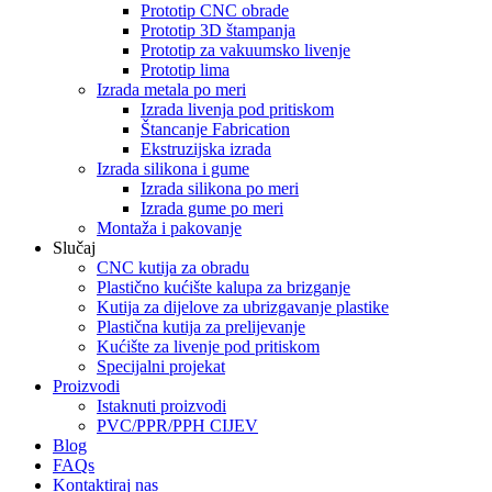
Prototip CNC obrade
Prototip 3D štampanja
Prototip za vakuumsko livenje
Prototip lima
Izrada metala po meri
Izrada livenja pod pritiskom
Štancanje Fabrication
Ekstruzijska izrada
Izrada silikona i gume
Izrada silikona po meri
Izrada gume po meri
Montaža i pakovanje
Slučaj
CNC kutija za obradu
Plastično kućište kalupa za brizganje
Kutija za dijelove za ubrizgavanje plastike
Plastična kutija za prelijevanje
Kućište za livenje pod pritiskom
Specijalni projekat
Proizvodi
Istaknuti proizvodi
PVC/PPR/PPH CIJEV
Blog
FAQs
Kontaktiraj nas