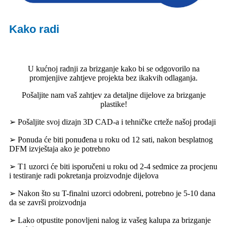
Kako radi
U kućnoj radnji za brizganje kako bi se odgovorilo na
promjenjive zahtjeve projekta bez ikakvih odlaganja.
Pošaljite nam vaš zahtjev za detaljne dijelove za brizganje
plastike!
➢ Pošaljite svoj dizajn 3D CAD-a i tehničke crteže našoj prodaji
➢ Ponuda će biti ponuđena u roku od 12 sati, nakon besplatnog
DFM izvještaja ako je potrebno
➢ T1 uzorci će biti isporučeni u roku od 2-4 sedmice za procjenu
i testiranje radi pokretanja proizvodnje dijelova
➢ Nakon što su T-finalni uzorci odobreni, potrebno je 5-10 dana
da se završi proizvodnja
➢ Lako otpustite ponovljeni nalog iz vašeg kalupa za brizganje