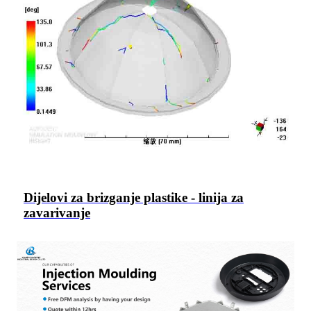
Dijelovi za brizganje plastike - linija za
zavarivanje