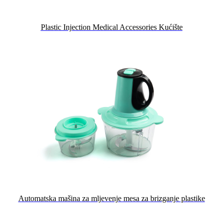
Plastic Injection Medical Accessories Kućište
Automatska mašina za mljevenje mesa za brizganje plastike