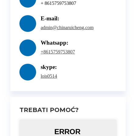
+ 8615759753807
E-mail:
admin@chinaruicheng.com
Whatsapp:
+8615759753807
skype:
lois0514
TREBATI POMOĆ?