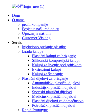
Dom
O nama
profil kompanije
Posjetite našu radionicu
Upoznajte naš tim
Customer Visiting
Servis
Injekciono prešanje plastike
Izrada kalupa
Plastični kalupi za brizganje
Silikonski kompresijski kalupi
Kalupi za livenje pod pritiskom
Ekstruzioni kalupi
Kalupi za štancanje
Plastični dijelovi za brizganje
Automobilski plastični dijelovi
Industrijski plastični dijelovi
Sportski plastični dijelovi
Medicinski plastični dijelovi
Plastični dijelovi za domaćinstvo
Potrošački plastični dijelovi
Rapid Prototype