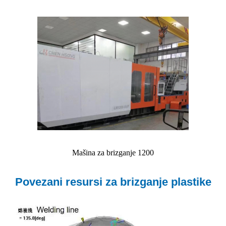
Mašina za brizganje 1200
Povezani resursi za brizganje plastike