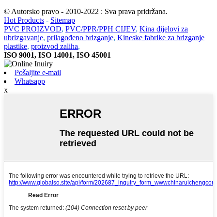
© Autorsko pravo - 2010-2022 : Sva prava pridržana.
Hot Products
-
Sitemap
PVC PROIZVOD
,
PVC/PPR/PPH CIJEV
,
Kina dijelovi za
ubrizgavanje
,
prilagođeno brizganje
,
Kineske fabrike za brizganje
plastike
,
proizvod zaliha
,
ISO 9001, ISO 14001, ISO 45001
Pošaljite e-mail
Whatsapp
x