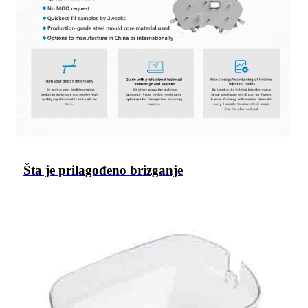
Šta je prilagođeno brizganje