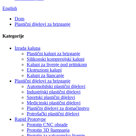
English
Dom
Plastični dijelovi za brizganje
Kategorije
Izrada kalupa
Plastični kalupi za brizganje
Silikonski kompresijski kalupi
Kalupi za livenje pod pritiskom
Ekstruzioni kalupi
Kalupi za štancanje
Plastični dijelovi za brizganje
Automobilski plastični dijelovi
Industrijski plastični dijelovi
Sportski plastični dijelovi
Medicinski plastični dijelovi
Plastični dijelovi za domaćinstvo
Potrošački plastični dijelovi
Rapid Prototype
Prototip CNC obrade
Prototip 3D štampanja
Prototip za vakuumsko livenje