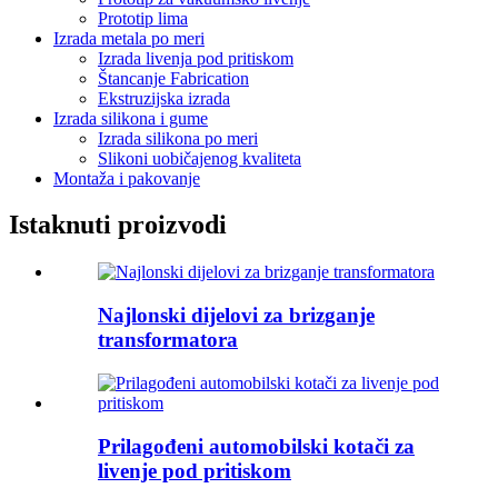
Prototip lima
Izrada metala po meri
Izrada livenja pod pritiskom
Štancanje Fabrication
Ekstruzijska izrada
Izrada silikona i gume
Izrada silikona po meri
Slikoni uobičajenog kvaliteta
Montaža i pakovanje
Istaknuti proizvodi
Najlonski dijelovi za brizganje
transformatora
Prilagođeni automobilski kotači za
livenje pod pritiskom