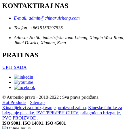
KONTAKTIRAJ NAS
E-mail: admin@chinaruicheng.com
Telefon: +8615159297535
Adresa: No.50, industrijska zona Liheng, Xinglin West Road,
Jimei District, Xiamen, Kina
PRATI NAS
UPIT SADA
© Autorsko pravo - 2010-2022 : Sva prava pridržana.
Hot Products
-
Sitemap
Kina dijelovi za ubrizgavanje
,
proizvod zaliha
,
Kineske fabrike za
brizganje plastike
,
PVC/PPR/PPH CIJEV
,
prilagođeno brizganje
,
PVC PROIZVOD
,
ISO 9001, ISO 14001, ISO 45001