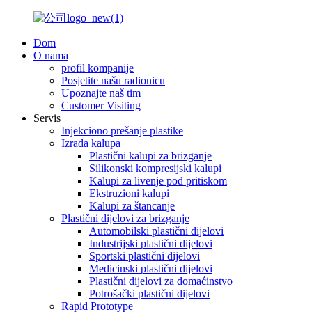
Dom
O nama
profil kompanije
Posjetite našu radionicu
Upoznajte naš tim
Customer Visiting
Servis
Injekciono prešanje plastike
Izrada kalupa
Plastični kalupi za brizganje
Silikonski kompresijski kalupi
Kalupi za livenje pod pritiskom
Ekstruzioni kalupi
Kalupi za štancanje
Plastični dijelovi za brizganje
Automobilski plastični dijelovi
Industrijski plastični dijelovi
Sportski plastični dijelovi
Medicinski plastični dijelovi
Plastični dijelovi za domaćinstvo
Potrošački plastični dijelovi
Rapid Prototype