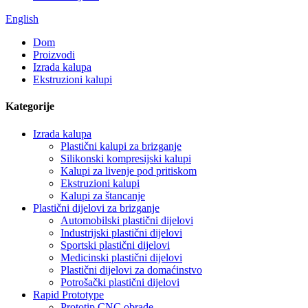
English
Dom
Proizvodi
Izrada kalupa
Ekstruzioni kalupi
Kategorije
Izrada kalupa
Plastični kalupi za brizganje
Silikonski kompresijski kalupi
Kalupi za livenje pod pritiskom
Ekstruzioni kalupi
Kalupi za štancanje
Plastični dijelovi za brizganje
Automobilski plastični dijelovi
Industrijski plastični dijelovi
Sportski plastični dijelovi
Medicinski plastični dijelovi
Plastični dijelovi za domaćinstvo
Potrošački plastični dijelovi
Rapid Prototype
Prototip CNC obrade