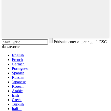
Pritisnite enter za pretragu ili ESC
da zatvorite
English
French
German
Portuguese
Spanish
Russian
Japanese
Korean
Arabic
Irish
Greek
Turkish
Italian