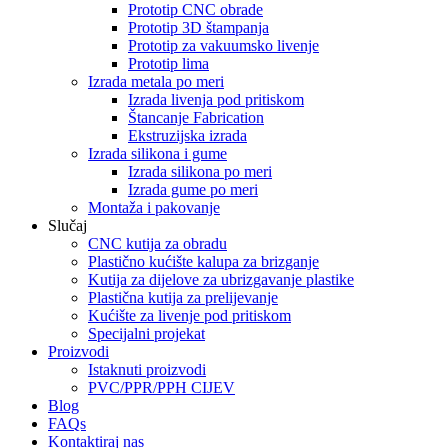
Prototip CNC obrade
Prototip 3D štampanja
Prototip za vakuumsko livenje
Prototip lima
Izrada metala po meri
Izrada livenja pod pritiskom
Štancanje Fabrication
Ekstruzijska izrada
Izrada silikona i gume
Izrada silikona po meri
Izrada gume po meri
Montaža i pakovanje
Slučaj
CNC kutija za obradu
Plastično kućište kalupa za brizganje
Kutija za dijelove za ubrizgavanje plastike
Plastična kutija za prelijevanje
Kućište za livenje pod pritiskom
Specijalni projekat
Proizvodi
Istaknuti proizvodi
PVC/PPR/PPH CIJEV
Blog
FAQs
Kontaktiraj nas