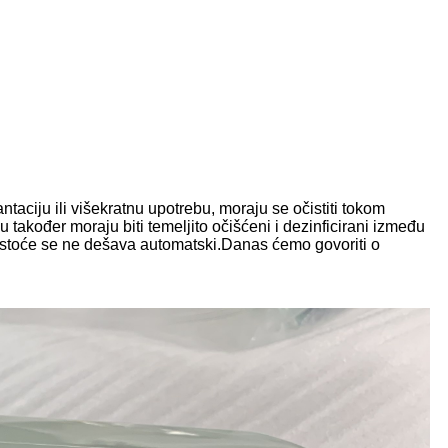
ntaciju ili višekratnu upotrebu, moraju se očistiti tokom
u također moraju biti temeljito očišćeni i dezinficirani između
a čistoće se ne dešava automatski.Danas ćemo govoriti o