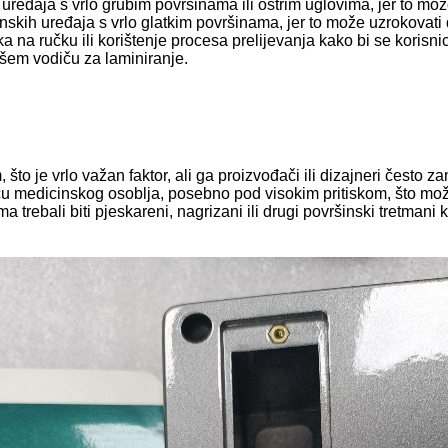
uređaja s vrlo grubim površinama ili oštrim uglovima, jer to mo
inskih uređaja s vrlo glatkim površinama, jer to može uzrokovati
a na ručku ili korištenje procesa prelijevanja kako bi se korisn
šem vodiču za laminiranje.
 što je vrlo važan faktor, ali ga proizvođači ili dizajneri čest
avicu medicinskog osoblja, posebno pod visokim pritiskom, što m
 trebali biti pjeskareni, nagrizani ili drugi površinski tretmani k