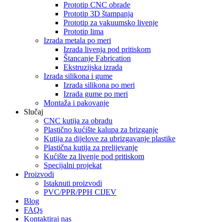
Prototip CNC obrade
Prototip 3D štampanja
Prototip za vakuumsko livenje
Prototip lima
Izrada metala po meri
Izrada livenja pod pritiskom
Štancanje Fabrication
Ekstruzijska izrada
Izrada silikona i gume
Izrada silikona po meri
Izrada gume po meri
Montaža i pakovanje
Slučaj
CNC kutija za obradu
Plastično kućište kalupa za brizganje
Kutija za dijelove za ubrizgavanje plastike
Plastična kutija za prelijevanje
Kućište za livenje pod pritiskom
Specijalni projekat
Proizvodi
Istaknuti proizvodi
PVC/PPR/PPH CIJEV
Blog
FAQs
Kontaktiraj nas