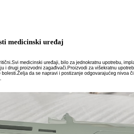
sti medicinski uređaj
tični.Svi medicinski uređaji, bilo za jednokratnu upotrebu, impla
iju i drugi proizvodni zagađivači.Proizvodi za višekratnu upotreb
nje bolesti.Želja da se napravi i postizanje odgovarajućeg nivo
.