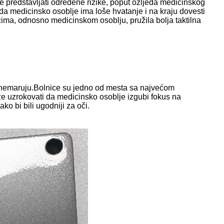
že predstavljati određene rizike, poput ozljeda medicinskog
 da medicinsko osoblje ima loše hvatanje i na kraju dovesti
icima, odnosno medicinskom osoblju, pružila bolja taktilna
o zanemaruju.Bolnice su jedno od mesta sa najvećom
ože uzrokovati da medicinsko osoblje izgubi fokus na
ako bi bili ugodniji za oči.