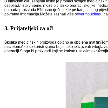
U kliničkim okruženjima teško je pronaći školjke medicinskih 
osoblja.U isto vrijeme, može biti teško pronaći školjke medic
do pada proizvoda.Efikasno rješenje je prskanje sitnog pijesk
povratna informacija.
Možete saznati više o
overmoulding
u na
3. Prijateljski za oči
Školjka medicinskih proizvoda obično je obojena mat finišom,
rasvetom.Ako se koristi sjajna boja, lako je izazvati vrtogl
operaciji.Stoga bi proizvodi koji se koriste u takvim okruženjima