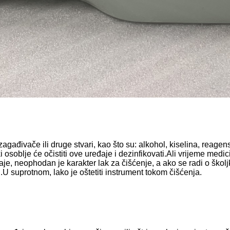
đivače ili druge stvari, kao što su: alkohol, kiselina, reagens, v
osoblje će očistiti ove uređaje i dezinfikovati.Ali vrijeme medi
, neophodan je karakter lak za čišćenje, a ako se radi o školjki 
 suprotnom, lako je oštetiti instrument tokom čišćenja.