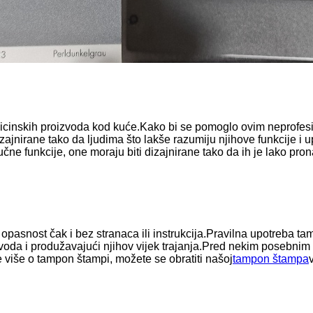
dicinskih proizvoda kod kuće.Kako bi se pomoglo ovim neprofesio
zajnirane tako da ljudima što lakše razumiju njihove funkcije i u
učne funkcije, one moraju biti dizajnirane tako da ih je lako pron
opasnost čak i bez stranaca ili instrukcija.Pravilna upotreba t
voda i produžavajući njihov vijek trajanja.Pred nekim posebnim 
e više o tampon štampi, možete se obratiti našoj
tampon štampa