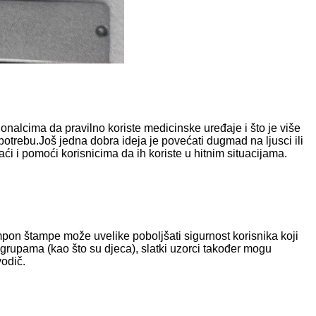
nalcima da pravilno koriste medicinske uređaje i što je više
potrebu.Još jedna dobra ideja je povećati dugmad na ljusci ili
aći i pomoći korisnicima da ih koriste u hitnim situacijama.
ampon štampe može uvelike poboljšati sigurnost korisnika koji
grupama (kao što su djeca), slatki uzorci također mogu
vodič.