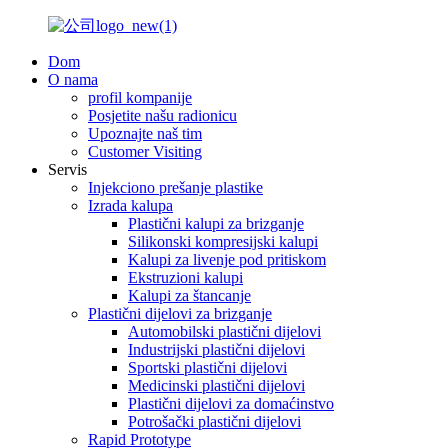
Dom
O nama
profil kompanije
Posjetite našu radionicu
Upoznajte naš tim
Customer Visiting
Servis
Injekciono prešanje plastike
Izrada kalupa
Plastični kalupi za brizganje
Silikonski kompresijski kalupi
Kalupi za livenje pod pritiskom
Ekstruzioni kalupi
Kalupi za štancanje
Plastični dijelovi za brizganje
Automobilski plastični dijelovi
Industrijski plastični dijelovi
Sportski plastični dijelovi
Medicinski plastični dijelovi
Plastični dijelovi za domaćinstvo
Potrošački plastični dijelovi
Rapid Prototype